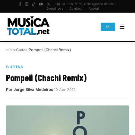
Quinta-feira, 6 de Agosto de 2026
PT
/
EN
Donativos
Contact
Apoia!
Início
/
Curtas
/
Pompeii (Chachi Remix)
CURTAS
Pompeii (Chachi Remix)
Por Jorge Silva Medeiros
10 Abr 2014