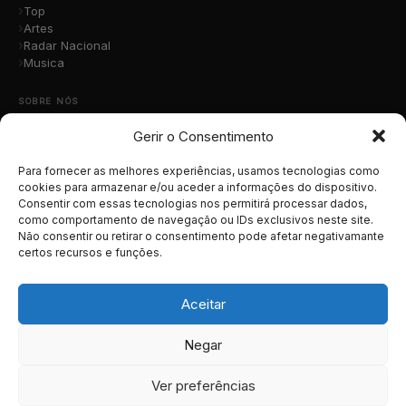
Top
Artes
Radar Nacional
Musica
SOBRE NÓS
Gerir o Consentimento
Quem Somos
A Nossa Equipa
Contacto
Para fornecer as melhores experiências, usamos tecnologias como
Submete a Tua Música
cookies para armazenar e/ou aceder a informações do dispositivo.
Consentir com essas tecnologias nos permitirá processar dados,
Publicidade
como comportamento de navegação ou IDs exclusivos neste site.
Apoiar o Projeto
Não consentir ou retirar o consentimento pode afetar negativamante
certos recursos e funções.
LEGAL
Termos e Condições
Aceitar
Política de Cookies
Política de Privacidade
Negar
RGPD
Ver preferências