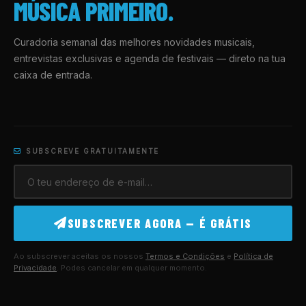
MÚSICA PRIMEIRO.
Curadoria semanal das melhores novidades musicais,
entrevistas exclusivas e agenda de festivais — direto na tua
caixa de entrada.
SUBSCREVE GRATUITAMENTE
SUBSCREVER AGORA — É GRÁTIS
Ao subscrever aceitas os nossos
Termos e Condições
e
Política de
Privacidade
. Podes cancelar em qualquer momento.