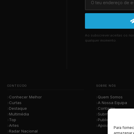
Ao subscrever aceitas os n
qualquer momento.
CONTEÚDO
SOBRE NÓS
Conhecer Melhor
Quem Somos
Curtas
A Nossa Equipa
Destaque
Contacto
Multimédia
Submete a Tua Mú
Top
Publicidade
Artes
Apoiar o Projeto
Para forne
Radar Nacional
armazenar 