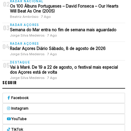
RADAR NACIONAL
02
Os 100 Álbuns Portugueses – David Fonseca – Our Hearts
Will Beat As One (2005)
Beatriz Ambrósio · 7 Ago
RADAR AÇORES
03
Semana do Mar entra no fim de semana mais aguardado
Jorge Silva Medeiros · 7 Ago
RADAR AÇORES
04
Radar Açores Diário Sábado, 8 de agosto de 2026
Jorge Silva Medeiros · 7 Ago
DESTAQUE
05
Vai à Maré. De 19 a 22 de agosto, o festival mais especial
dos Açores está de volta
Jorge Silva Medeiros · 7 Ago
SEGUIR
Facebook
Instagram
YouTube
TikTok