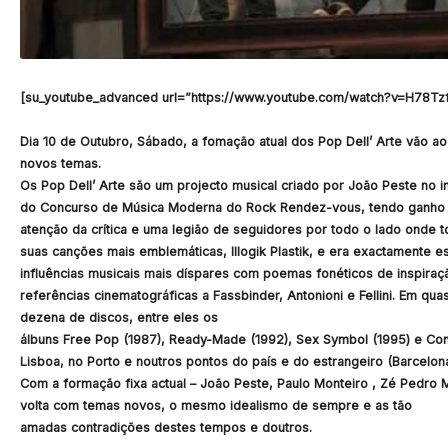
[su_youtube_advanced url=”https://www.youtube.com/watch?v=H78Tzf
Dia 10 de Outubro, Sábado, a fomação atual dos Pop Dell’ Arte vão a
novos temas.
Os Pop Dell’ Arte são um projecto musical criado por João Peste no
do Concurso de Música Moderna do Rock Rendez-vous, tendo ganho nã
atenção da crítica e uma legião de seguidores por todo o lado onde t
suas canções mais emblemáticas, Illogik Plastik, e era exactamente es
influências musicais mais díspares com poemas fonéticos de inspiraç
referências cinematográficas a Fassbinder, Antonioni e Fellini. Em qu
dezena de discos, entre eles os
álbuns Free Pop (1987), Ready-Made (1992), Sex Symbol (1995) e Con
Lisboa, no Porto e noutros pontos do país e do estrangeiro (Barcelona
Com a formação fixa actual – João Peste, Paulo Monteiro , Zé Pedro 
volta com temas novos, o mesmo idealismo de sempre e as tão
amadas contradições destes tempos e doutros.