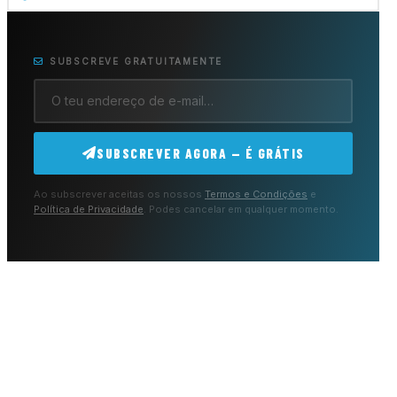
SUBSCREVE GRATUITAMENTE
SUBSCREVER AGORA — É GRÁTIS
Ao subscrever aceitas os nossos
Termos e Condições
e
Política de Privacidade
. Podes cancelar em qualquer momento.