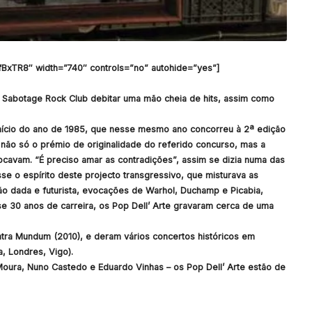
BxTR8″ width=”740″ controls=”no” autohide=”yes”]
o Sabotage Rock Club debitar uma mão cheia de hits, assim como
 início do ano de 1985, que nesse mesmo ano concorreu à 2ª edição
o só o prémio de originalidade do referido concurso, mas a
ocavam. “É preciso amar as contradições”, assim se dizia numa das
se o espírito deste projecto transgressivo, que misturava as
ão dada e futurista, evocações de Warhol, Duchamp e Picabia,
ase 30 anos de carreira, os Pop Dell’ Arte gravaram cerca de uma
tra Mundum (2010), e deram vários concertos históricos em
, Londres, Vigo).
Moura, Nuno Castedo e Eduardo Vinhas – os Pop Dell’ Arte estão de