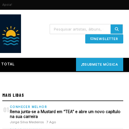
Apoia!
NEWSLETTER
 TOTAL
SUBMETE MÚSICA
MAIS LIDAS
CONHECER MELHOR
01
Rema junta-se a Mustard em “TEA” e abre um novo capítulo
na sua carreira
Jorge Silva Medeiros · 7 Ago