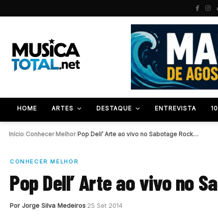
HOME
ARTES
DESTAQUE
ENTREVISTA
1
Início
/
Conhecer Melhor
/
Pop Dell’ Arte ao vivo no Sabotage Rock…
CONHECER MELHOR
Pop Dell’ Arte ao vivo no 
Por Jorge Silva Medeiros
25 Set 2014