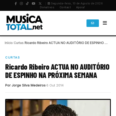
Segunda-feira, 10 de Agosto de 2026
PT
/
EN
Donativos
Contact
Apoia!
Início
/
Curtas
/
Ricardo Ribeiro ACTUA NO AUDITÓRIO DE ESPINHO NA…
CURTAS
Ricardo Ribeiro ACTUA NO AUDITÓRIO
DE ESPINHO NA PRÓXIMA SEMANA
Por Jorge Silva Medeiros
6 Out 2014