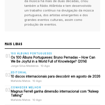
da música há mais de duas décadas, criou
também a Rádio Atlântida e tem desenvolvido
um trabalho contínuo na divulgação da música
portuguesa, dos artistas emergentes e dos
grandes eventos culturais, assim como
produção de eventos.
MAIS LIDAS
100 ÁLBUNS PORTUGUESES
01
Os 100 Álbuns Portugueses: Bruno Pernadas – How Can
We Be Joyful in a World Full of Knowledge? (2014)
Jorge Silva Medeiros · 10 Ago
EDITORIAL
02
10 discos internacionais para descobrir em agosto de 2026
Mafalda Matos · 10 Ago
CONHECER MELHOR
03
Magnus Ferrell ganha dimensão internacional com “Asleep
Talking”
Mafalda Matos · 10 Ago