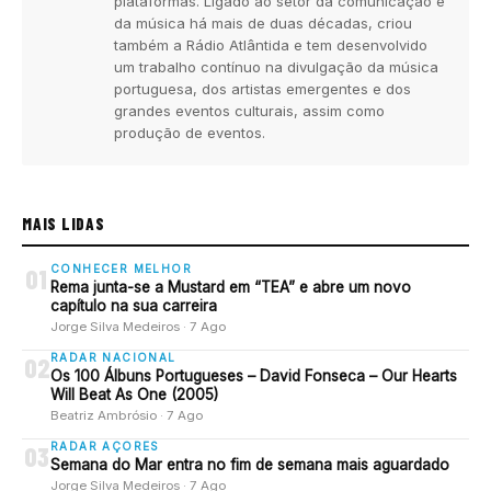
plataformas. Ligado ao setor da comunicação e
da música há mais de duas décadas, criou
também a Rádio Atlântida e tem desenvolvido
um trabalho contínuo na divulgação da música
portuguesa, dos artistas emergentes e dos
grandes eventos culturais, assim como
produção de eventos.
MAIS LIDAS
CONHECER MELHOR
01
Rema junta-se a Mustard em “TEA” e abre um novo
capítulo na sua carreira
Jorge Silva Medeiros · 7 Ago
RADAR NACIONAL
02
Os 100 Álbuns Portugueses – David Fonseca – Our Hearts
Will Beat As One (2005)
Beatriz Ambrósio · 7 Ago
RADAR AÇORES
03
Semana do Mar entra no fim de semana mais aguardado
Jorge Silva Medeiros · 7 Ago