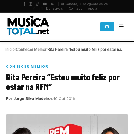
Sábado, 8 de Agosto de 2026
PT
/
EN
Donativos
Contact
Apoia!
Início
/
Conhecer Melhor
/
Rita Pereira “Estou muito feliz por estar na…
CONHECER MELHOR
Rita Pereira “Estou muito feliz por
estar na RFM”
Por Jorge Silva Medeiros
10 Out 2016