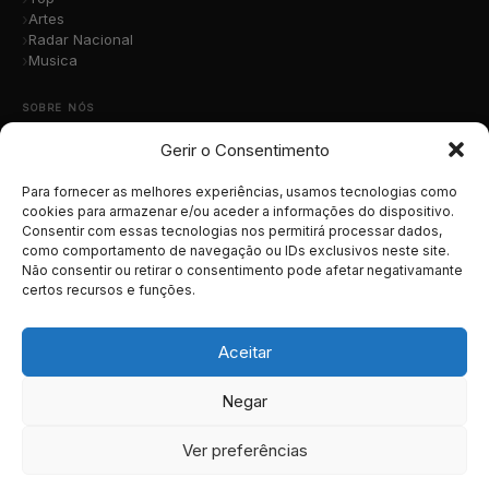
Artes
Radar Nacional
Musica
SOBRE NÓS
Gerir o Consentimento
Quem Somos
A Nossa Equipa
Contacto
Para fornecer as melhores experiências, usamos tecnologias como
Submete a Tua Música
cookies para armazenar e/ou aceder a informações do dispositivo.
Consentir com essas tecnologias nos permitirá processar dados,
Publicidade
como comportamento de navegação ou IDs exclusivos neste site.
Apoiar o Projeto
Não consentir ou retirar o consentimento pode afetar negativamante
certos recursos e funções.
LEGAL
Termos e Condições
Aceitar
Política de Cookies
Política de Privacidade
Negar
RGPD
Ver preferências
© 2026 MusicaTotal.net — Todos os direitos reservados.