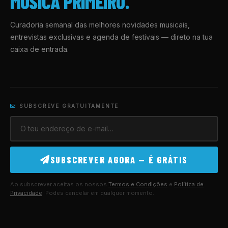
MÚSICA PRIMEIRO.
Curadoria semanal das melhores novidades musicais,
entrevistas exclusivas e agenda de festivais — direto na tua
caixa de entrada.
SUBSCREVE GRATUITAMENTE
SUBSCREVER AGORA — É GRÁTIS
Ao subscrever aceitas os nossos
Termos e Condições
e
Política de
Privacidade
. Podes cancelar em qualquer momento.