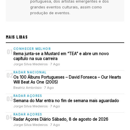
portuguesa, dos artistas emergentes e dos
grandes eventos culturais, assim como
produção de eventos.
MAIS LIDAS
CONHECER MELHOR
01
Rema junta-se a Mustard em “TEA” e abre um novo
capítulo na sua carreira
Jorge Silva Medeiros · 7 Ago
RADAR NACIONAL
02
Os 100 Álbuns Portugueses – David Fonseca – Our Hearts
Will Beat As One (2005)
Beatriz Ambrósio · 7 Ago
RADAR AÇORES
03
Semana do Mar entra no fim de semana mais aguardado
Jorge Silva Medeiros · 7 Ago
RADAR AÇORES
04
Radar Açores Diário Sábado, 8 de agosto de 2026
Jorge Silva Medeiros · 7 Ago