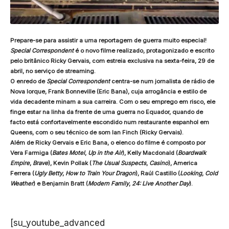
Prepare-se para assistir a uma reportagem de guerra muito especial!
Special Correspondent
é o novo filme realizado, protagonizado e escrito
pelo britânico Ricky Gervais, com estreia exclusiva na sexta-feira, 29 de
abril, no serviço de streaming.
O enredo de
Special Correspondent
centra-se num jornalista de rádio de
Nova Iorque, Frank Bonneville (Eric Bana), cuja arrogância e estilo de
vida decadente minam a sua carreira. Com o seu emprego em risco, ele
finge estar na linha da frente de uma guerra no Equador, quando de
facto está confortavelmente escondido num restaurante espanhol em
Queens, com o seu técnico de som Ian Finch (Ricky Gervais).
Além de Ricky Gervais e Eric Bana, o elenco do filme é composto por
Vera Farmiga (
Bates Motel
,
Up in the Air
), Kelly Macdonald (
Boardwalk
Empire
,
Brave
), Kevin Pollak (
The Usual Suspects
,
Casino
), America
Ferrera (
Ugly Betty
,
How to Train Your Dragon
), Raúl Castillo (
Looking
,
Cold
Weather
) e Benjamin Bratt (
Modern Family
,
24: Live Another Day
).
[su_youtube_advanced