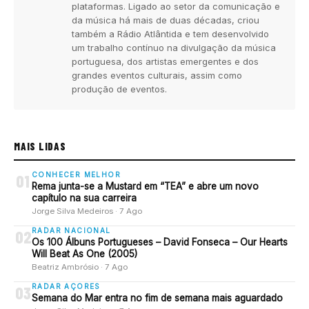
plataformas. Ligado ao setor da comunicação e
da música há mais de duas décadas, criou
também a Rádio Atlântida e tem desenvolvido
um trabalho contínuo na divulgação da música
portuguesa, dos artistas emergentes e dos
grandes eventos culturais, assim como
produção de eventos.
MAIS LIDAS
CONHECER MELHOR
01
Rema junta-se a Mustard em “TEA” e abre um novo
capítulo na sua carreira
Jorge Silva Medeiros · 7 Ago
RADAR NACIONAL
02
Os 100 Álbuns Portugueses – David Fonseca – Our Hearts
Will Beat As One (2005)
Beatriz Ambrósio · 7 Ago
RADAR AÇORES
03
Semana do Mar entra no fim de semana mais aguardado