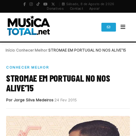
Sábado, 8 de Agosto de 2026
PT
/
EN
Donativos
Contact
Apoia!
Início
/
Conhecer Melhor
/
STROMAE EM PORTUGAL NO NOS ALIVE’15
CONHECER MELHOR
STROMAE EM PORTUGAL NO NOS
ALIVE’15
Por Jorge Silva Medeiros
24 Fev 2015