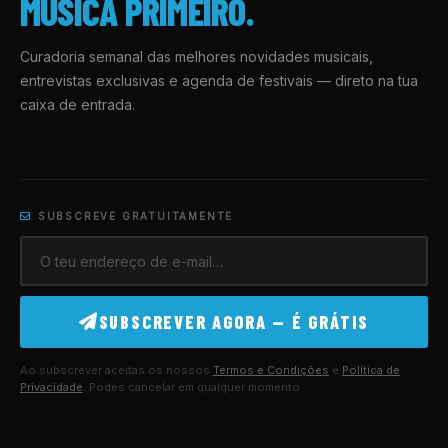
MÚSICA PRIMEIRO.
Curadoria semanal das melhores novidades musicais,
entrevistas exclusivas e agenda de festivais — direto na tua
caixa de entrada.
SUBSCREVE GRATUITAMENTE
SUBSCREVER AGORA — É GRÁTIS
Ao subscrever aceitas os nossos
Termos e Condições
e
Política de
Privacidade
. Podes cancelar em qualquer momento.