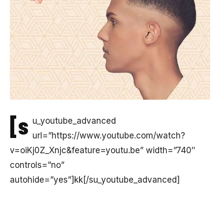
[s
u_youtube_advanced
url=”https://www.youtube.com/watch?
v=oiKj0Z_Xnjc&feature=youtu.be” width=”740″
controls=”no”
autohide=”yes”]kk[/su_youtube_advanced]