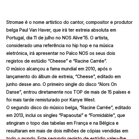
Stromae é o nome artístico do cantor, compositor e produtor
belga Paul Van Haver, que irá ter estreia absoluta em
Portugal, dia 11 de julho no NOS Alive’15. O artista,
considerado uma referência no hip hop e na música
eletrónica, irá apresentar no Palco NOS os seus dois
registos de estúdio “Cheese” e “Racine Carrée”.
O músico alcançou a fama mundial em 2010, após o
lançamento do álbum de estreia, “Cheese”, editado em
junho desse ano. O primeiro single do disco “Alors On
Danse”, entrou diretamente nos TOP de mais de 15 países e
foi mais tarde remisturado por Kanye West.
O segundo disco do músico belga, “Racine Carrée”, editado
em 2013, inclui os singles “Papaoutai” e “Formidable”, que
atingiram o topo das tabelas em França e na Bélgica e
resultaram em mais de dois milhões de cópias vendidas em
todo o mundo. Este segundo registo de estúdio valeu-lhe