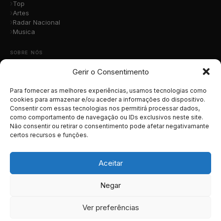
Top
Artes
Radar Nacional
Musica
SOBRE NÓS
Gerir o Consentimento
Quem Somos
A Nossa Equipa
Contacto
Para fornecer as melhores experiências, usamos tecnologias como
Submete a Tua Música
cookies para armazenar e/ou aceder a informações do dispositivo.
Consentir com essas tecnologias nos permitirá processar dados,
Publicidade
como comportamento de navegação ou IDs exclusivos neste site.
Apoiar o Projeto
Não consentir ou retirar o consentimento pode afetar negativamante
certos recursos e funções.
LEGAL
Termos e Condições
Aceitar
Política de Cookies
Política de Privacidade
Negar
RGPD
Ver preferências