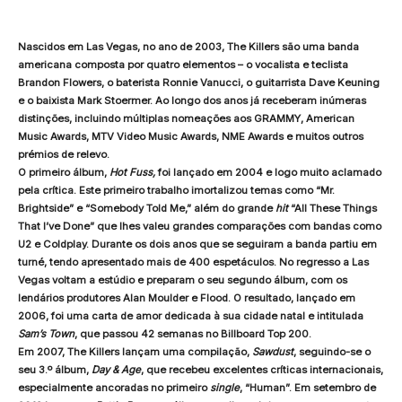
Nascidos em Las Vegas, no ano de 2003, The Killers são uma banda
americana composta por quatro elementos – o vocalista e teclista
Brandon Flowers, o baterista Ronnie Vanucci, o guitarrista Dave Keuning
e o baixista Mark Stoermer. Ao longo dos anos já receberam inúmeras
distinções, incluindo múltiplas nomeações aos GRAMMY, American
Music Awards, MTV Video Music Awards, NME Awards e muitos outros
prémios de relevo.
O primeiro álbum,
Hot Fuss,
foi lançado em 2004 e logo muito aclamado
pela crítica. Este primeiro trabalho imortalizou temas como “Mr.
Brightside” e “Somebody Told Me,” além do grande
hit
“All These Things
That I’ve Done” que lhes valeu grandes comparações com bandas como
U2 e Coldplay. Durante os dois anos que se seguiram a banda partiu em
turné, tendo apresentado mais de 400 espetáculos. No regresso a Las
Vegas voltam a estúdio e preparam o seu segundo álbum, com os
lendários produtores Alan Moulder e Flood. O resultado, lançado em
2006, foi uma carta de amor dedicada à sua cidade natal e intitulada
Sam’s Town
, que passou 42 semanas no Billboard Top 200.
Em 2007, The Killers lançam uma compilação,
Sawdust
, seguindo-se o
seu 3.º álbum,
Day & Age
, que recebeu excelentes críticas internacionais,
especialmente ancoradas no primeiro
single
, “Human”. Em setembro de