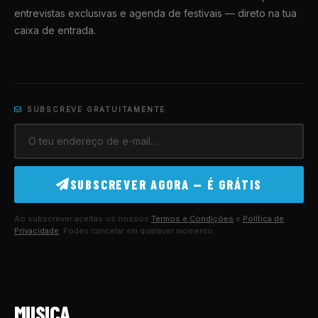
entrevistas exclusivas e agenda de festivais — direto na tua
caixa de entrada.
SUBSCREVE GRATUITAMENTE
SUBSCREVER AGORA — É GRÁTIS
Ao subscrever aceitas os nossos
Termos e Condições
e
Política de
Privacidade
. Podes cancelar em qualquer momento.
MUSICA