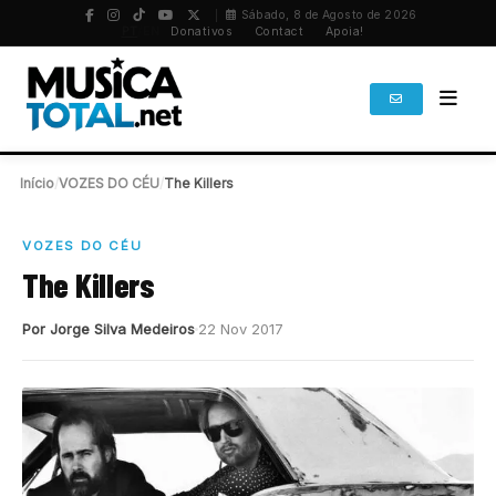
Sábado, 8 de Agosto de 2026
PT
/
EN
Donativos
Contact
Apoia!
Início
/
VOZES DO CÉU
/
The Killers
VOZES DO CÉU
The Killers
Por Jorge Silva Medeiros
22 Nov 2017