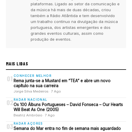
plataformas. Ligado ao setor da comunicação e
da música há mais de duas décadas, criou
também a Rádio Atlântida e tem desenvolvido
um trabalho contínuo na divulgação da música
portuguesa, dos artistas emergentes e dos
grandes eventos culturais, assim como
produção de eventos.
MAIS LIDAS
CONHECER MELHOR
01
Rema junta-se a Mustard em “TEA” e abre um novo
capítulo na sua carreira
Jorge Silva Medeiros · 7 Ago
RADAR NACIONAL
02
Os 100 Álbuns Portugueses – David Fonseca – Our Hearts
Will Beat As One (2005)
Beatriz Ambrósio · 7 Ago
RADAR AÇORES
03
Semana do Mar entra no fim de semana mais aguardado