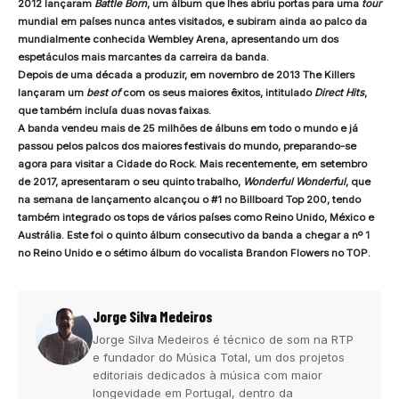
2012 lançaram
Battle Born
, um álbum que lhes abriu portas para uma
tour
mundial em países nunca antes visitados, e subiram ainda ao palco da
mundialmente conhecida Wembley Arena, apresentando um dos
espetáculos mais marcantes da carreira da banda.
Depois de uma década a produzir, em novembro de 2013 The Killers
lançaram um
best of
com os seus maiores êxitos, intitulado
Direct Hits
,
que também incluía duas novas faixas.
A banda vendeu mais de 25 milhões de álbuns em todo o mundo e já
passou pelos palcos dos maiores festivais do mundo, preparando-se
agora para visitar a Cidade do Rock. Mais recentemente, em setembro
de 2017, apresentaram o seu quinto trabalho,
Wonderful Wonderful
, que
na semana de lançamento alcançou o #1 no Billboard Top 200, tendo
também integrado os tops de vários países como Reino Unido, México e
Austrália. Este foi o quinto álbum consecutivo da banda a chegar a nº 1
no Reino Unido e o sétimo álbum do vocalista Brandon Flowers no TOP.
Jorge Silva Medeiros
Jorge Silva Medeiros é técnico de som na RTP
e fundador do Música Total, um dos projetos
editoriais dedicados à música com maior
longevidade em Portugal, dentro da