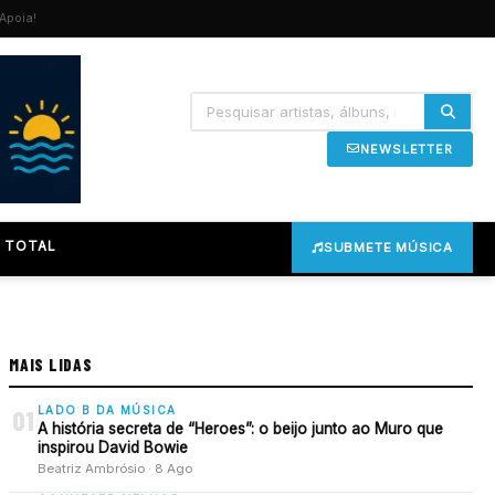
Apoia!
NEWSLETTER
 TOTAL
SUBMETE MÚSICA
MAIS LIDAS
LADO B DA MÚSICA
01
A história secreta de “Heroes”: o beijo junto ao Muro que
inspirou David Bowie
Beatriz Ambrósio · 8 Ago