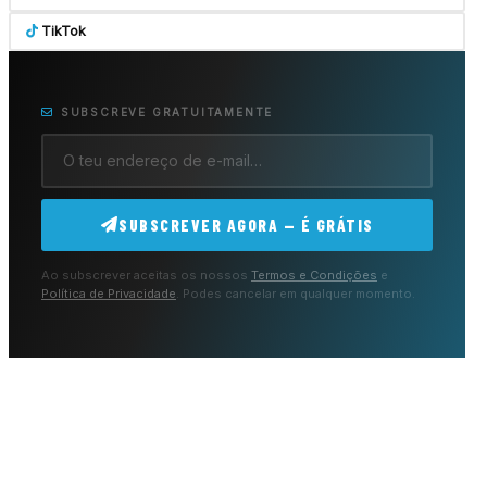
TikTok
SUBSCREVE GRATUITAMENTE
SUBSCREVER AGORA — É GRÁTIS
Ao subscrever aceitas os nossos
Termos e Condições
e
Política de Privacidade
. Podes cancelar em qualquer momento.