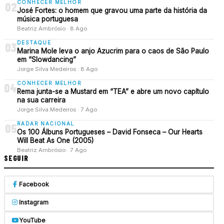
CONHECER MELHOR
02
José Fortes: o homem que gravou uma parte da história da
música portuguesa
Beatriz Ambrósio · 8 Ago
DESTAQUE
03
Marina Mole leva o anjo Azucrim para o caos de São Paulo
em “Slowdancing”
Jorge Silva Medeiros · 8 Ago
CONHECER MELHOR
04
Rema junta-se a Mustard em “TEA” e abre um novo capítulo
na sua carreira
Jorge Silva Medeiros · 7 Ago
RADAR NACIONAL
05
Os 100 Álbuns Portugueses – David Fonseca – Our Hearts
Will Beat As One (2005)
Beatriz Ambrósio · 7 Ago
SEGUIR
Facebook
Instagram
YouTube