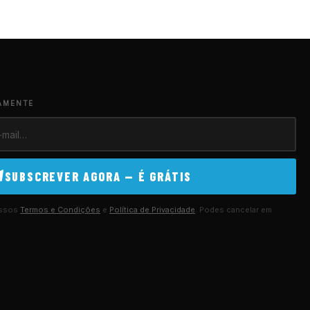
AMENTE
SUBSCREVER AGORA — É GRÁTIS
ossos
Termos e Condições
e
Política de Privacidade
. Podes cancelar em