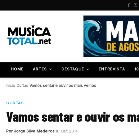
HOME
ARTES
DESTAQUE
ENTREVISTA
1
Início
/
Curtas
/
Vamos sentar e ouvir os mais velhos
CURTAS
Vamos sentar e ouvir os m
Por Jorge Silva Medeiros
18 Out 2014