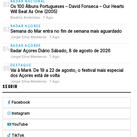
RADAR NACIONAL
02
Os 100 Álbuns Portugueses – David Fonseca – Our Hearts
Will Beat As One (2005)
Beatriz Ambrósio · 7 Ago
RADAR AÇORES
03
Semana do Mar entra no fim de semana mais aguardado
Jorge Silva Medeiros · 7 Ago
RADAR AÇORES
04
Radar Açores Diário Sábado, 8 de agosto de 2026
Jorge Silva Medeiros · 7 Ago
DESTAQUE
05
Vai à Maré. De 19 a 22 de agosto, o festival mais especial
dos Açores está de volta
Jorge Silva Medeiros · 7 Ago
SEGUIR
Facebook
Instagram
YouTube
TikTok