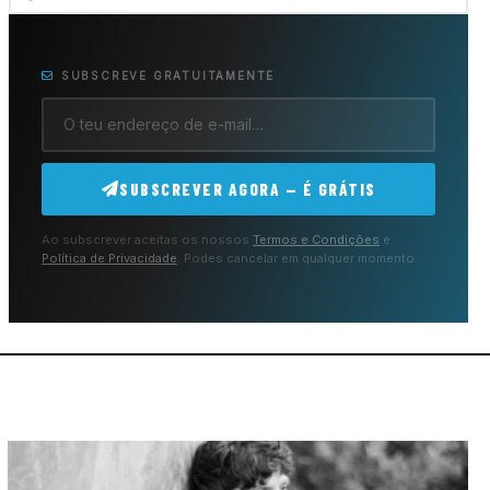
SUBSCREVE GRATUITAMENTE
SUBSCREVER AGORA — É GRÁTIS
Ao subscrever aceitas os nossos
Termos e Condições
e
Política de Privacidade
. Podes cancelar em qualquer momento.