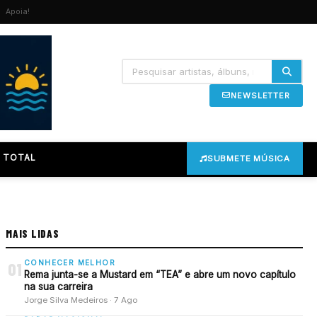
Apoia!
NEWSLETTER
 TOTAL
SUBMETE MÚSICA
MAIS LIDAS
CONHECER MELHOR
01
Rema junta-se a Mustard em “TEA” e abre um novo capítulo
na sua carreira
Jorge Silva Medeiros · 7 Ago