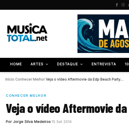
HOME
ARTES
DESTAQUE
ENTREVISTA
1
Início
/
Conhecer Melhor
/
Veja o vídeo Aftermovie da Edp Beach Party…
CONHECER MELHOR
Veja o vídeo Aftermovie da
Por Jorge Silva Medeiros
15 Set 2014