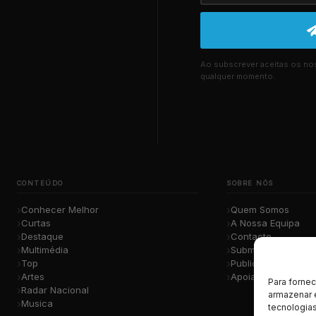
Ao subscrever aceitas os n
qualquer momento.
CONTEÚDO
SOBRE NÓS
Conhecer Melhor
Quem Somos
Curtas
A Nossa Equipa
Destaque
Contacto
Multimédia
Submete a Tua Mú
Top
Publicidade
Artes
Apoiar o Projeto
Para forne
Radar Nacional
armazenar 
Musica
tecnologia