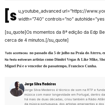
[s
u_youtube_advanced url=”https://www.
width=”740″ controls=”no” autohide=”yes
[su_quote]Os momentos da 8ª edição da Edp B
cerca de 4 minutos.[/su_quote]
no passado dia 5 de julho na Praia do Aterro,
e
Tudo aconteceu
artistas como Dimitri Vegas & Like Mike, S
Na festa estiveram
Miguel Psi e o vencedor do passatempo, Francisco Cunha.
Jorge Silva Medeiros
Jorge Silva Medeiros é técnico de som na RTP e funda
música com maior longevidade em Portugal, dentro da
há mais de duas décadas, criou também a Rádio Atlân
da música portuguesa, dos artistas emergentes e dos