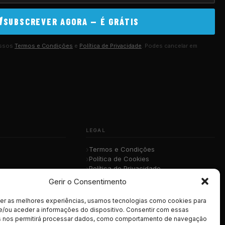
SUBSCREVER AGORA — É GRÁTIS
ossos
Termos e Condições
e
Política de Privacidade
. Podes cancelar em
LEGAL
Termos e Condições
Política de Cookies
Política de Privacidade
sica
RGPD
Gerir o Consentimento
cer as melhores experiências, usamos tecnologias como cookies para
e/ou aceder a informações do dispositivo. Consentir com essas
s nos permitirá processar dados, como comportamento de navegação