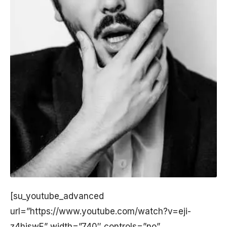
[su_youtube_advanced
url=”https://www.youtube.com/watch?v=eji-
z4hjswE” width=”740″ controls=”no”