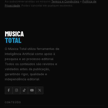
Ao subscrever aceitas os nossos
Termos e Condições
e
Política de
Privacidade
. Podes cancelar em qualquer momento.
MUSICA
TOTAL
O Música Total utiliza ferramentas de
Inteligência Artificial como apoio à
pesquisa e ao processo editorial.
Todos os conteúdos são revistos e
validados antes da publicação,
garantindo rigor, qualidade e
independência editorial.
CONTEÚDO