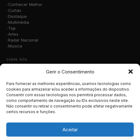
Conhecer Melhor
Curtas
Destaque
Multimédia
Top
Artes
Radar Nacional
Musica
SOBRE NÓS
Gerir o Consentimento
Quem Somos
A Nossa Equipa
Contacto
Para fornecer as melhores experiências, usamos tecnologias como
Submete a Tua Música
cookies para armazenar e/ou aceder a informações do dispositivo.
Consentir com essas tecnologias nos permitirá processar dados,
Publicidade
como comportamento de navegação ou IDs exclusivos neste site.
Apoiar o Projeto
Não consentir ou retirar o consentimento pode afetar negativamante
certos recursos e funções.
LEGAL
Termos e Condições
Aceitar
Política de Cookies
Política de Privacidade