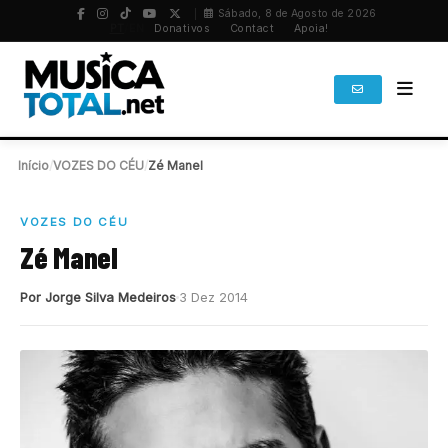
Sábado, 8 de Agosto de 2026
PT
/
EN
Donativos
Contact
Apoia!
Início
/
VOZES DO CÉU
/
Zé Manel
VOZES DO CÉU
Zé Manel
Por Jorge Silva Medeiros
3 Dez 2014