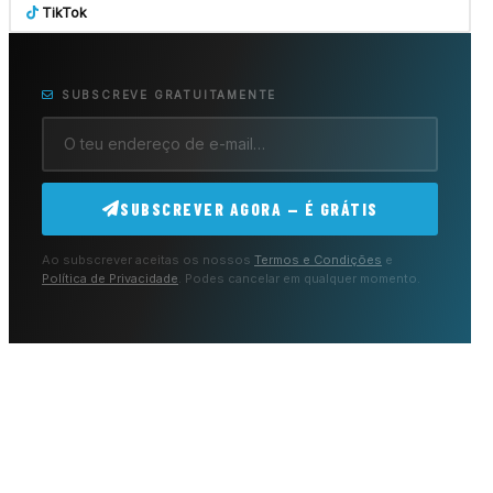
TikTok
SUBSCREVE GRATUITAMENTE
SUBSCREVER AGORA — É GRÁTIS
Ao subscrever aceitas os nossos
Termos e Condições
e
Política de Privacidade
. Podes cancelar em qualquer momento.