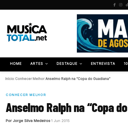
HOME
ARTES
DESTAQUE
ENTREVISTA
1
Início
/
Conhecer Melhor
/
Anselmo Ralph na “Copa do Guadiana”
CONHECER MELHOR
Anselmo Ralph na “Copa do
Por Jorge Silva Medeiros
1 Jun 2015