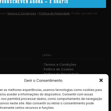
SUBSCREVER AGORA — É GRÁTIS
ossos
Termos e Condições
e
Política de Privacidade
. Podes cancelar em
LEGAL
Termos e Condições
Política de Cookies
Política de Privacidade
sica
RGPD
Gerir o Consentimento
cer as melhores experiências, usamos tecnologias como cookies para
e/ou aceder a informações do dispositivo. Consentir com essas
s nos permitirá processar dados, como comportamento de navegação
usivos neste site. Não consentir ou retirar o consentimento pode
tivamante certos recursos e funções.