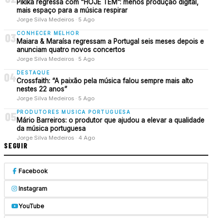
Pikika regressa com “HOJE TEM”: menos produção digital,
mais espaço para a música respirar
Jorge Silva Medeiros · 5 Ago
CONHECER MELHOR
03
Maiara & Maraísa regressam a Portugal seis meses depois e
anunciam quatro novos concertos
Jorge Silva Medeiros · 5 Ago
DESTAQUE
04
Crossfaith: “A paixão pela música falou sempre mais alto
nestes 22 anos”
Jorge Silva Medeiros · 5 Ago
PRODUTORES MUSICA PORTUGUESA
05
Mário Barreiros: o produtor que ajudou a elevar a qualidade
da música portuguesa
Jorge Silva Medeiros · 4 Ago
SEGUIR
Facebook
Instagram
YouTube