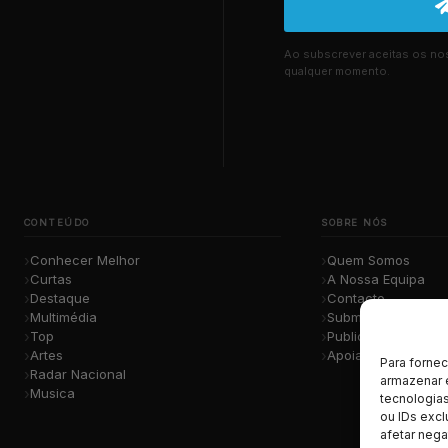
Ao subscrever aceitas os n
qualquer momento.
CONTEÚDO
SOBRE NÓS
Conhecer Melhor
Quem Somos
Curtas
A Nossa Equipa
Destaque
Contacto
Multimédia
Submete a Tua Mú
Top
Publicidade
Artes
Apoiar o Projeto
Para forne
Radar Nacional
armazenar 
Musica
tecnologia
ou IDs excl
afetar nega