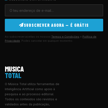
SUBSCREVER AGORA — É GRÁTIS
Ao subscrever aceitas os nossos
Termos e Condições
e
Política de
Privacidade
. Podes cancelar em qualquer momento.
MUSICA
TOTAL
O Música Total utiliza ferramentas de
Inteligência Artificial como apoio à
pesquisa e ao processo editorial.
Todos os conteúdos são revistos e
validados antes da publicação,