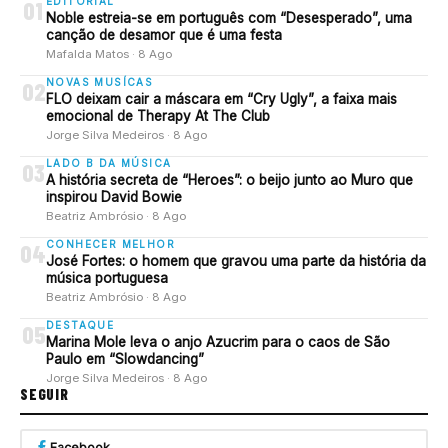
EDITORIAL
01
Noble estreia-se em português com “Desesperado”, uma
canção de desamor que é uma festa
Mafalda Matos · 8 Ago
NOVAS MUSÍCAS
02
FLO deixam cair a máscara em “Cry Ugly”, a faixa mais
emocional de Therapy At The Club
Jorge Silva Medeiros · 8 Ago
LADO B DA MÚSICA
03
A história secreta de “Heroes”: o beijo junto ao Muro que
inspirou David Bowie
Beatriz Ambrósio · 8 Ago
CONHECER MELHOR
04
José Fortes: o homem que gravou uma parte da história da
música portuguesa
Beatriz Ambrósio · 8 Ago
DESTAQUE
05
Marina Mole leva o anjo Azucrim para o caos de São
Paulo em “Slowdancing”
Jorge Silva Medeiros · 8 Ago
SEGUIR
Facebook