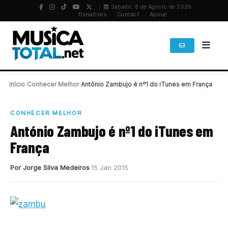
Sábado, 8 de Agosto de 2026
PT
/
EN
Donativos
Contact
Apoia!
Início
/
Conhecer Melhor
/
António Zambujo é nº1 do iTunes em França
CONHECER MELHOR
António Zambujo é nº1 do iTunes em
França
Por Jorge Silva Medeiros
15 Jan 2015