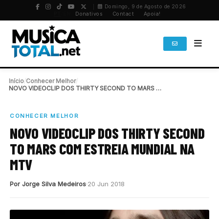
Domingo, 9 de Agosto de 2026
PT
/
EN
Donativos
Contact
Apoia!
Início
/
Conhecer Melhor
/
NOVO VIDEOCLIP DOS THIRTY SECOND TO MARS COM…
CONHECER MELHOR
NOVO VIDEOCLIP DOS THIRTY SECOND
TO MARS COM ESTREIA MUNDIAL NA
MTV
Por Jorge Silva Medeiros
20 Jun 2018