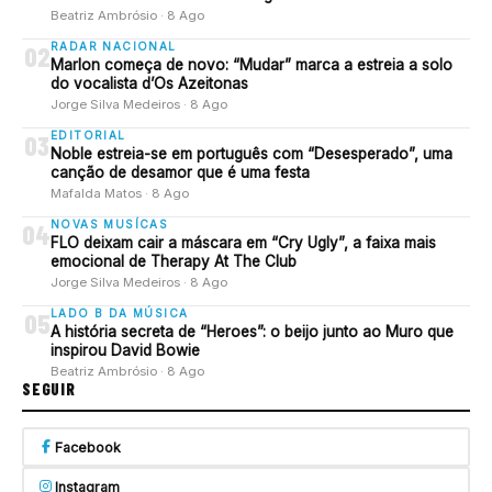
Beatriz Ambrósio · 8 Ago
RADAR NACIONAL
02
Marlon começa de novo: “Mudar” marca a estreia a solo
do vocalista d’Os Azeitonas
Jorge Silva Medeiros · 8 Ago
EDITORIAL
03
Noble estreia-se em português com “Desesperado”, uma
canção de desamor que é uma festa
Mafalda Matos · 8 Ago
NOVAS MUSÍCAS
04
FLO deixam cair a máscara em “Cry Ugly”, a faixa mais
emocional de Therapy At The Club
Jorge Silva Medeiros · 8 Ago
LADO B DA MÚSICA
05
A história secreta de “Heroes”: o beijo junto ao Muro que
inspirou David Bowie
Beatriz Ambrósio · 8 Ago
SEGUIR
Facebook
Instagram