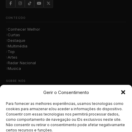
CONTEÚDO
Conhecer Melhor
Curtas
Destaque
Multimédia
Top
Artes
Radar Nacional
Musica
SOBRE NÓS
Gerir o Consentimento
Quem Somos
A Nossa Equipa
Contacto
Para fornecer as melhores experiências, usamos tecnologias como
Submete a Tua Música
cookies para armazenar e/ou aceder a informações do dispositivo.
Consentir com essas tecnologias nos permitirá processar dados,
Publicidade
como comportamento de navegação ou IDs exclusivos neste site.
Apoiar o Projeto
Não consentir ou retirar o consentimento pode afetar negativamante
certos recursos e funções.