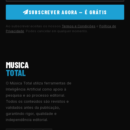
SUBSCREVER AGORA — É GRÁTIS
Ao subscrever aceitas os nossos
Termos e Condições
e
Política de
Privacidade
. Podes cancelar em qualquer momento.
MUSICA
TOTAL
O Música Total utiliza ferramentas de
Inteligência Artificial como apoio à
pesquisa e ao processo editorial.
Todos os conteúdos são revistos e
validados antes da publicação,
garantindo rigor, qualidade e
independência editorial.