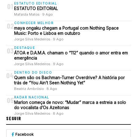
ESTATUTO EDITORIAL
01
ESTATUTO EDITORIAL
Mafalda Matos · 9 Ago
CONHECER MELHOR
02
maya ongaku chegam a Portugal com Nothing Space
Music: Porto e Lisboa em outubro
Jorge Silva Medeiros · 9 Ago
DESTAQUE
03
ÁTOA e D.A.M.A. chamam o “112” quando o amor entra em
emergência
Jorge Silva Medeiros · 9 Ago
DENTRO DO DISCO
04
Quem são os Bachman-Turner Overdrive? A história por
trás de “You Ain’t Seen Nothing Yet”
Beatriz Ambrósio · 8 Ago
RADAR NACIONAL
05
Marlon começa de novo: “Mudar” marca a estreia a solo
do vocalista d’Os Azeitonas
Jorge Silva Medeiros · 8 Ago
SEGUIR
Facebook