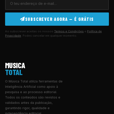
SUBSCREVER AGORA — É GRÁTIS
Ao subscrever aceitas os nossos
Termos e Condições
e
Política de
Privacidade
. Podes cancelar em qualquer momento.
MUSICA
TOTAL
O Música Total utiliza ferramentas de
Inteligência Artificial como apoio à
pesquisa e ao processo editorial.
Todos os conteúdos são revistos e
validados antes da publicação,
garantindo rigor, qualidade e
independência editorial.